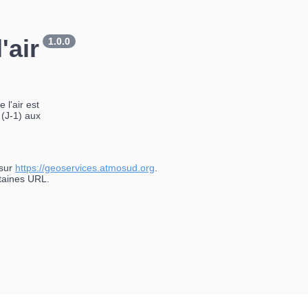
'air
1.0.0
 l'air est
 (J-1) aux
 sur
https://geoservices.atmosud.org
.
rtaines URL.