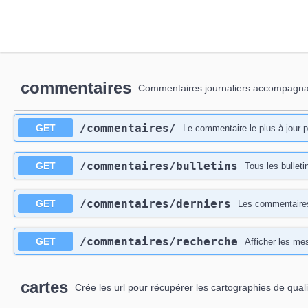
commentaires
Commentaires journaliers accompagnant
/commentaires
/
GET
Le commentaire le plus à jour 
/commentaires
/bulletins
GET
Tous les bullet
/commentaires
/derniers
GET
Les commentaires d
/commentaires
/recherche
GET
Afficher les me
cartes
Crée les url pour récupérer les cartographies de qualit